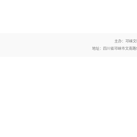
主办：邛崃文
地址：四川省邛崃市文南路554号